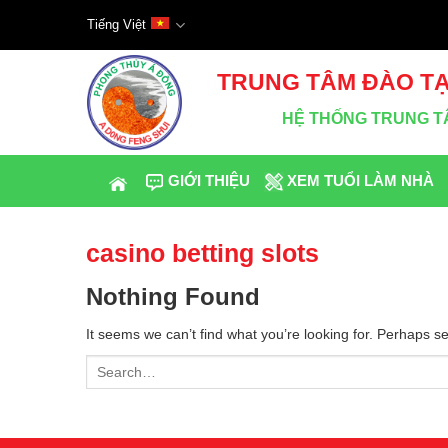
Skip
Tiếng Việt
to
content
TRUNG TÂM ĐÀO TẠ
HỆ THỐNG TRUNG TÂ
GIỚI THIỆU
XEM TUỔI LÀM NHÀ
casino betting slots
Nothing Found
It seems we can’t find what you’re looking for. Perhaps s