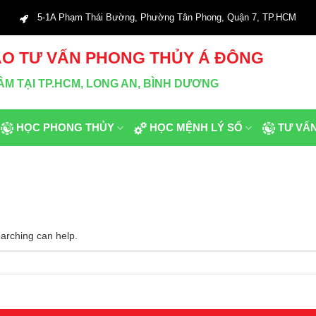
5-1A Phạm Thái Bường, Phường Tân Phong, Quận 7, TP.HCM
O TƯ VẤN PHONG THỦY Á ĐÔNG
M TẠI TP.HCM, LONG AN, BÌNH DƯƠNG
HỌC PHONG THỦY
HỌC MỆNH LÝ SỐ
TƯ VẤ
earching can help.