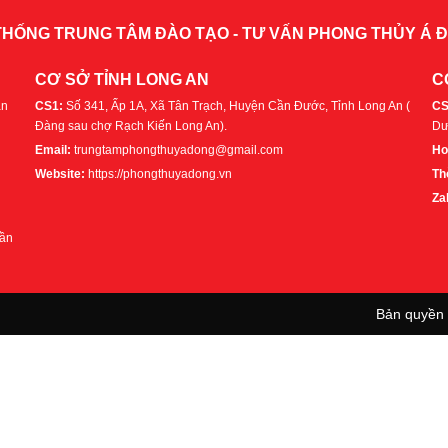
THỐNG TRUNG TÂM ĐÀO TẠO - TƯ VẤN PHONG THỦY Á 
CƠ SỞ TỈNH LONG AN
C
ận
CS1:
Số 341, Ấp 1A, Xã Tân Trạch, Huyện Cần Đước, Tỉnh Long An (
CS
Đàng sau chợ Rạch Kiến Long An).
Dư
Email:
trungtamphongthuyadong@gmail.com
Ho
Website:
https://phongthuyadong.vn
Th
Za
Gần
Bản quyền 