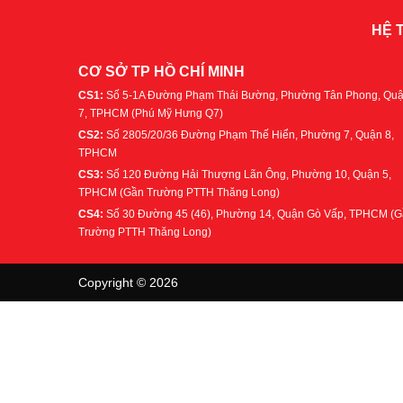
HỆ 
CƠ SỞ TP HỒ CHÍ MINH
CS1:
Số 5-1A Đường Phạm Thái Bường, Phường Tân Phong, Qu
7, TPHCM (Phú Mỹ Hưng Q7)
CS2:
Số 2805/20/36 Đường Phạm Thế Hiển, Phường 7, Quận 8,
TPHCM
CS3:
Số 120 Đường Hải Thượng Lãn Ông, Phường 10, Quận 5,
TPHCM (Gần Trường PTTH Thăng Long)
CS4:
Số 30 Đường 45 (46), Phường 14, Quận Gò Vấp, TPHCM (
Trường PTTH Thăng Long)
Copyright © 2026