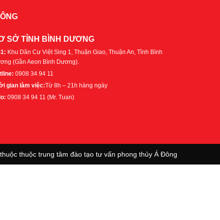
ĐÔNG
Ơ SỞ TỈNH BÌNH DƯƠNG
1:
Khu Dân Cư Việt Sing 1, Thuận Giao, Thuận An, Tỉnh Bình
ơng (Gần Aeon Bình Dương).
tline:
0908 34 94 11
ời gian làm việc:
Từ 8h – 21h hàng ngày
lo:
0908 34 94 11 (Mr. Tuan)
thuộc thuộc trung tâm đào tạo tư vấn phong thủy Á Đông