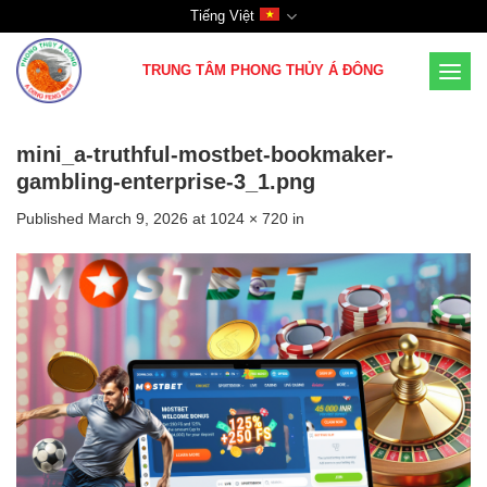
Skip
Tiếng Việt
to
content
TRUNG TÂM PHONG THỦY Á ĐÔNG
mini_a-truthful-mostbet-bookmaker-
gambling-enterprise-3_1.png
Published
March 9, 2026
at
1024 × 720
in