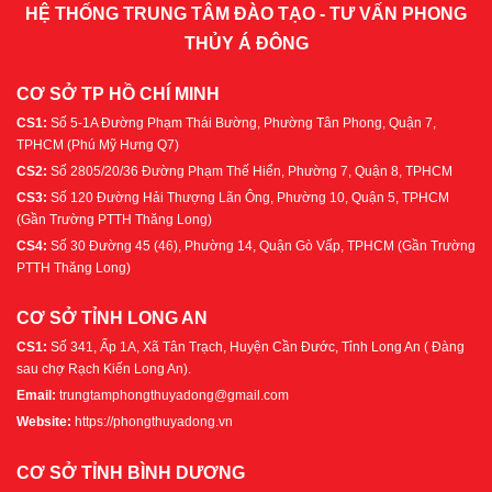
HỆ THỐNG TRUNG TÂM ĐÀO TẠO - TƯ VẤN PHONG
THỦY Á ĐÔNG
CƠ SỞ TP HỒ CHÍ MINH
CS1:
Số 5-1A Đường Phạm Thái Bường, Phường Tân Phong, Quận 7,
TPHCM (Phú Mỹ Hưng Q7)
CS2:
Số 2805/20/36 Đường Phạm Thế Hiển, Phường 7, Quận 8, TPHCM
CS3:
Số 120 Đường Hải Thượng Lãn Ông, Phường 10, Quận 5, TPHCM
(Gần Trường PTTH Thăng Long)
CS4:
Số 30 Đường 45 (46), Phường 14, Quận Gò Vấp, TPHCM (Gần Trường
PTTH Thăng Long)
CƠ SỞ TỈNH LONG AN
CS1:
Số 341, Ấp 1A, Xã Tân Trạch, Huyện Cần Đước, Tỉnh Long An ( Đàng
sau chợ Rạch Kiến Long An).
Email:
trungtamphongthuyadong@gmail.com
Website:
https://phongthuyadong.vn
CƠ SỞ TỈNH BÌNH DƯƠNG